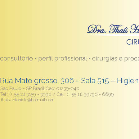
consultório •
perfil profissional •
cirurgias e pro
Rua Mato grosso, 306 - Sala 515 – Higien
Sao Paulo – SP Brasil Cep: 01239-040
Tel.: (+ 55 11) 3159 - 3990 / Cel.: (+ 55 11) 99790 - 6699
thais.antoniete@hotmail.com